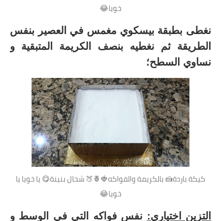
خويا😂
نغطى بطبقة بيسكوي مغمس في العصير بنفس
الطريقة ثم نغطيه بنصف الكريمة المتبقية و
نساوي السطح؛
كيكة باردة🍰 بالكريمة والفواكه🍓🍍🍑 شحال بنينة😋 يا خويا يا
خويا😂
التزين اختياري:
نفس فواكه التي في الوسط و