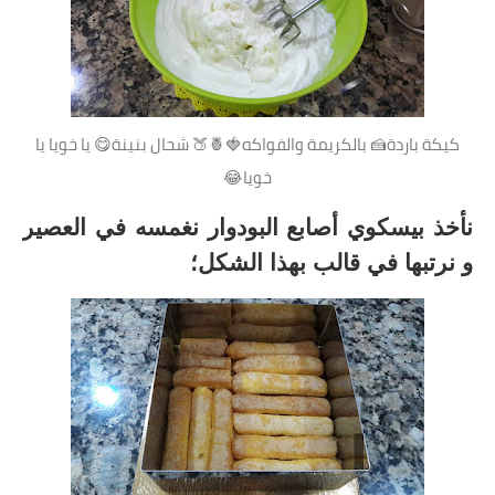
كيكة باردة🍰 بالكريمة والفواكه🍓🍍🍑 شحال بنينة😋 يا خويا يا
خويا😂
نأخذ بيسكوي أصابع البودوار نغمسه في العصير
و نرتبها في قالب بهذا الشكل؛