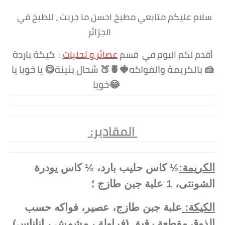
سلام عليكم متابعي مطبخ احسن ما جربت ، للطبخ في
الجزائر
كيكة باردة
أقدم لكم اليوم في قسم
عصائر و تحليات
:
🍰 بالكريمة والفواكه🍓🍍🍑 شحال بنينة😋 يا خويا يا
خويا😂
:المقادير
الكريمة:
½ كاس حليب بارد، ½ كاس يودرة
الشونتى، 1 علبة جبن طازج ؛
الكيكة:
علبة جبن طازج، عصير، فواكه حسب
الذوق مقطعة رقيق (فراولة ، مشمش ، اناناس)