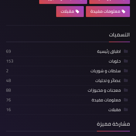
معلومات مفيدة
مقبلات
التسميات
اطباق رئيسية
69
حلويات
153
سلطات و شوربات
2
عصائر و تحليات
48
معجنات و مخبوزات
88
معلومات مفيدة
76
مقبلات
16
مشاركة مميزة