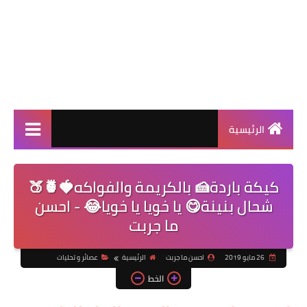
الرئيسية
كيكة باردة🍰 بالكريمة والفواكه🍓🍍🍑
شحال بنينة😋 يا خويا يا خويا😂 - احسن
ما جربت
26 مايو 2019
احسن ما جربت
الرئيسية
عصائر و تحليات
الخط