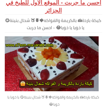
احسن ما جربت - الموقع الاول للطبخ في
الجزائر
كيكة باردة🍰 بالكريمة والفواكه🍓🍍🍑 شحال بنينة😋
يا خويا يا خويا😂 - احسن ما جربت
كيكة باردة🍰 بالكريمة والفواكه🍓🍍🍑 شحال بنينة😋 يا خويا يا
خويا😂