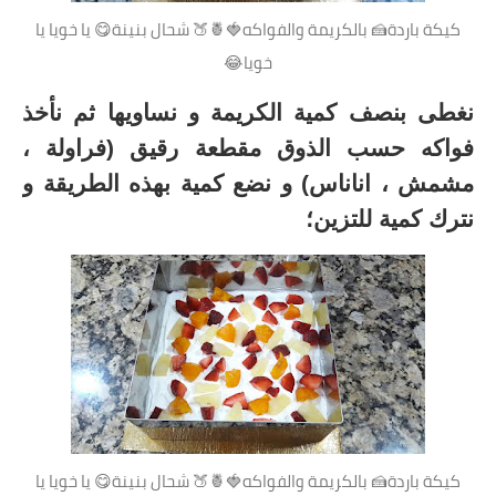
كيكة باردة🍰 بالكريمة والفواكه🍓🍍🍑 شحال بنينة😋 يا خويا يا
خويا😂
نغطى بنصف كمية الكريمة و نساويها ثم نأخذ
فواكه حسب الذوق مقطعة رقيق (فراولة ،
مشمش ، اناناس) و نضع كمية بهذه الطريقة و
نترك كمية للتزين؛
كيكة باردة🍰 بالكريمة والفواكه🍓🍍🍑 شحال بنينة😋 يا خويا يا