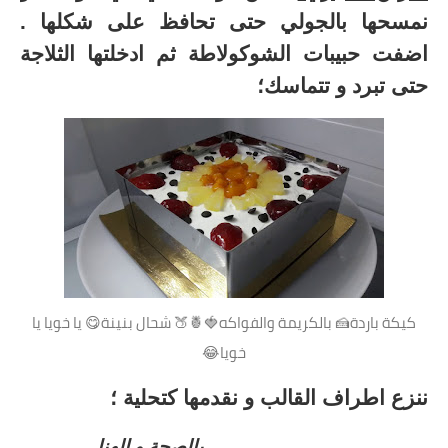
نمسحها بالجولي حتى تحافظ على شكلها .
اضفت حبيبات الشوكولاطة ثم ادخلتها الثلاجة
حتى تبرد و تتماسك؛
كيكة باردة🍰 بالكريمة والفواكه🍓🍍🍑 شحال بنينة😋 يا خويا يا
خويا😂
ننزع اطراف القالب و نقدمها كتحلية ؛
بالصحة و الهنا