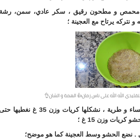
 محمص و مطحون رقيق ، سكر عادي، سمن، رشة
و نتركه يرتاح مع العجينة ؛
قليدي الله الله على ناس زمان👍 الهمة و الشان👌
بعدما ترتاح العجينة نلاحظ انها أصبحت ملساء و طرية ، نشكلها كريات وزن 35 غ نغطيها حت
كريات وزن 15 غ ؛
. نضع الحشو وسط العجينة كما هو موضح؛