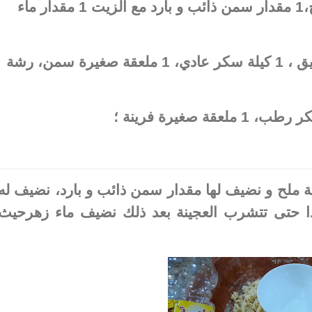
3 مقادير فرينة مغربلة ، رشة ملح،1 مقدار سمن ذائب و بارد مع الزيت 1 مقدار ماء
3 كيلات لوز محمص و مطحون رقيق ، 1 كيلة سكر عادي، 1 ملعقة صغيرة سمن، رشة
شة ملح و نضيف لها مقدار سمن ذائب و بارد، نضيف له
دا حتى تتشرب العجينة بعد ذلك نضيف ماء زهرحيث