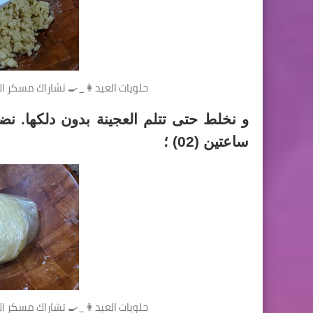
حلويات العيد👩_🍳 تشاراك مسكر الت
و نخلط حتى تتلم العجينة بدون دلكها. ن
ساعتين (02) ؛
حلويات العيد👩_🍳 تشاراك مسكر الت