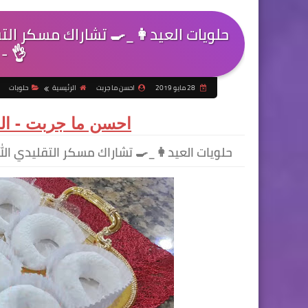
حلويات العيد👩_🍳 تشاراك مسكر التق
👌 -
28 مايو 2019
احسن ما جربت
الرئيسية
حلويات
احسن ما جربت - الم
حلويات العيد👩_🍳 تشاراك مسكر التقليدي الل