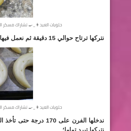
حلويات العيد👩_🍳 تشاراك مسكر الت
نتركها ترتاح حوالي 15 دقيقة ثم نعمل فيها ثقوب كما هو موضح؛
حلويات العيد👩_🍳 تشاراك مسكر الت
ندخلها الفرن على 170 د
نتركها تبرد تماما؛