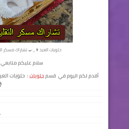
حلويات العيد👩_🍳 تشاراك مسكر الت
سلام عليكم متابعي مطبخ احسن ما جربت ، للطبخ في الجزائر
حلويات العي
أقدم لكم اليوم في قسم
حلويات
:
الهمة و ا
:الم