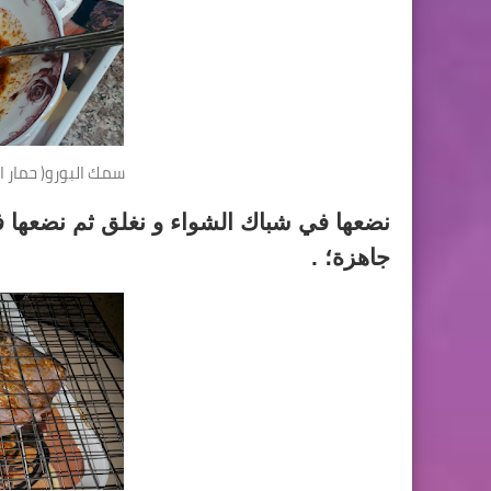
سمك البورو( حمار 
جاهزة؛ .