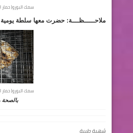
سمك البورو( حمار 
ملاحــــــظــــة: حضرت معها سلطة يومية
سمك البورو( حمار 
بالصحة و اله
شهية طيبة