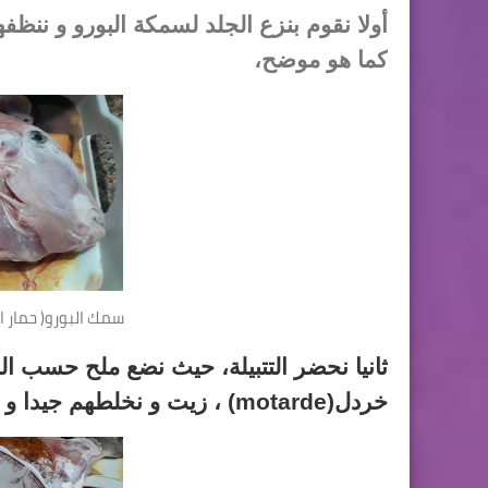
أولا نقوم بنزع الجلد لسمكة البورو و ننظف
كما هو موضح،
سمك البورو( حمار 
ثانيا نحضر التتبيلة، حيث نضع ملح حسب ا
خردل(motarde) ، زيت و نخلطهم جيدا و ندهن السمكة من الداخل و الخارج؛