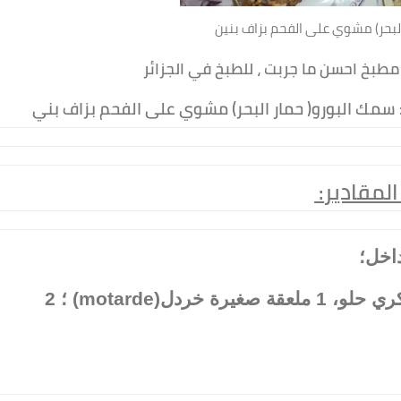
لبحر) مشوي على الفحم بزاف بنين
قادير
لداخل؛
ملح ؛ فلفل اسود؛ كمون؛ فلفل عكري حلو، 1 ملعقة صغيرة خردل(motarde) ؛ 2