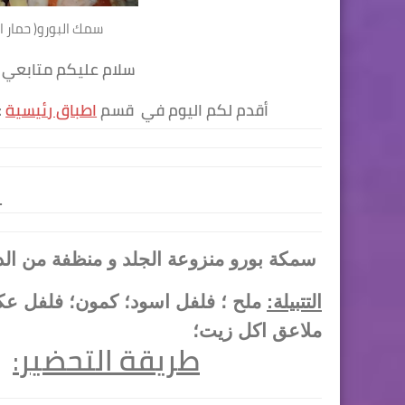
سمك البورو( حمار ا
سلام عليكم متابعي مطبخ احسن ما جربت ، للطبخ في الجزائر
سمك البورو( حمار البحر) مشوي على الفحم بزاف بني
أقدم لكم اليوم في قسم
اطباق رئيسية
:
:الم
سمكة بورو منزوعة الجلد و منظفة من ا
التتبيلة:
ملاعق اكل زيت؛
طريقة التحضير
: