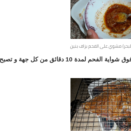
البحر) مشوي على الفحم بزاف بنين
نضعها في شباك الشواء و نغلق ثم نضعها فوق شواية الفحم لمدة 10 دقائق من كل جهة و تصبح