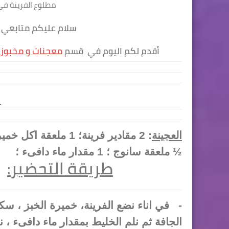
مطلوع الفرينة في 
سلام عليكم متابعي مطبخ احسن ما جربت ، للطبخ في الجزائر
مطلوع الفرينة في الطاجين رائع و بمقادير مضبوطة
أقدم لكم اليوم في قسم
معجنات و مخبوز
:الم
العجينة
½ ملعقة سانوج ؛ 1 مقدار ماء دافىء ؛
طريقة التحضير
:
-
في اناء نضع الفرينة، خميرة الخبز ، س
الجافة ثم نلم الخليط بمقدار ماء دافىء ،