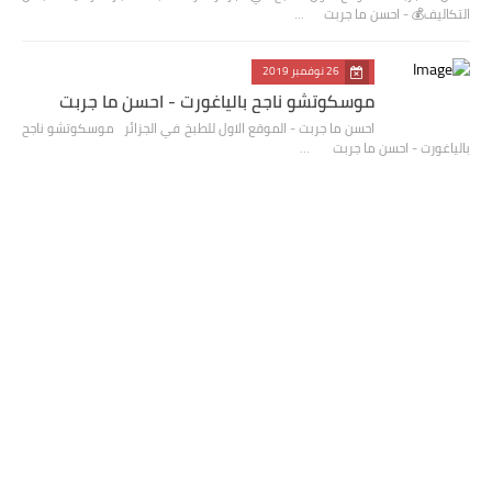
التكاليف💰 - احسن ما جربت …
26 نوفمبر 2019
موسكوتشو ناجح بالياغورت - احسن ما جربت
احسن ما جربت - الموقع الاول للطبخ في الجزائر موسكوتشو ناجح
بالياغورت - احسن ما جربت …