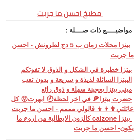
مطبخ احسن ما جربت
مواضيـــــع ذات صــــلة
:
بيتزا محلات زمان ب 5 دج لطرونش - احسن
ما جربت
بيتزا خطيرة في الشكل و الذوق لا تفوتكم
البيتزا السائلة لذيذة و سريعة و بدون تعب
ميني بيتزا بعجينة سهلة و ذوق رائع
حضرت بيتزا🍕 في اخر لحظة🕗 ابهرت😲 كل
عائلتي👨‍👦‍👦 قالولي مممم - احسن ما جربت
بيتزا calzone كالزون الايطالية من اروع ما
يكون- احسن ما جربت