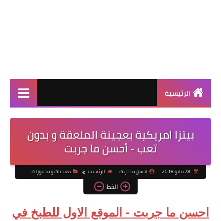
الرئيسية
بيتزا امريكية بعجينة الملعقة و بدون
تعب - أحسن ما جربت
28 مايو 2018
احسن ما جربت
الرئيسية
معجنات و مخبوزات
الخط
احسن ما جربت - الموقع الاول للطبخ في