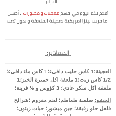
الجزائر
أحسن
أقدم لكم اليوم في قسم
معجنات و مخبوزات
:
ما جربت بيتزا امريكية بعجينة الملعقة و بدون تعب
:المقادير
العجينة:
1 كاس حليب دافىء؛1 كاس ماء دافىء؛
1/2 كاس زيت؛1 ملعقة اكل خميرة الخبز؛1
ملعقة اكل سكر عادي؛ 3 كؤوس و ½ فرينة؛
الحشو:
صلصة طماطم؛ لحم مفروم ؛شرائح
فلفل حلو رقيقة؛ جبن مبشور؛ حبات زيتون؛